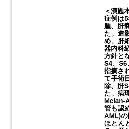
＜演題
症例は
腫、肝
た。造
め、肝細
器内科
方針とな
S4、S
指摘さ
て手術
除、肝
た。病理
Mela
管も認
AML)
ほとん