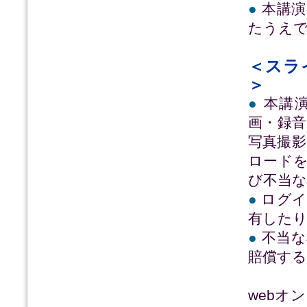
●
本講演
たうえ
＜スラ
＞
●
本講演
画・録
写真撮
ロード
び不当な
●
ログイ
有した
●
不当な
賠償す
webオ