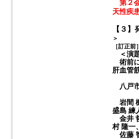
第２会場
天性疾
【３】
＞
［訂正前
＜演題
術前に
肝血管
八戸市
岩間 楓
盛島 練
金井 哲
村 隆一
佐藤 智