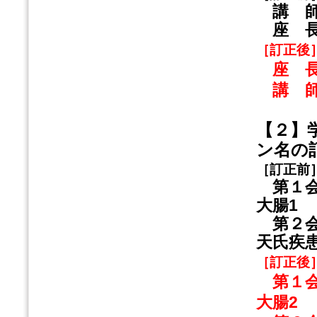
講 師
座 長
［訂正後
座 長
講 師
【２】
ン名の
［訂正前
第１会場
大腸1
第２会場
天氏疾
［訂正後
第１会場
大腸2