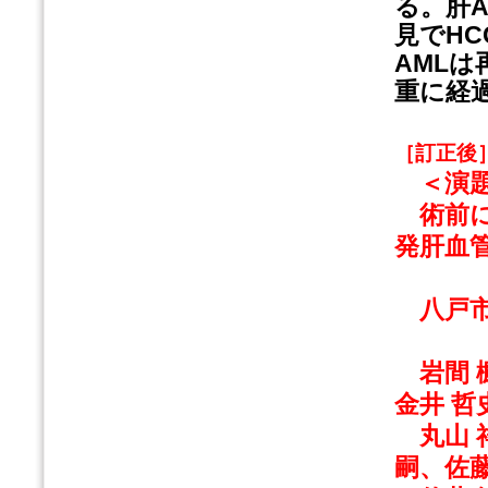
る。肝
見でH
AML
重に経
［訂正後
＜演題
術前に
発肝血
八戸市
岩間 楓
金井 哲
丸山 祥
嗣、佐藤