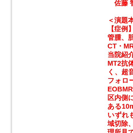
佐藤 智
＜演題
【症例
管腫、
CT・M
当院紹介
MT2
く、超
フォロ
EOBM
区内側
ある10
いずれ
域切除、
理所見でα