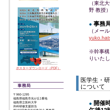
（東北大
野 教授
事務
●
（メー
yuko.hat
※幹事構
りいた
ポスターダウンロード（PDF）
医学生・
について
〒960-1295
福島県福島市光が丘1番地
開催時
●
福島県立医科大学
外科研修支援担当