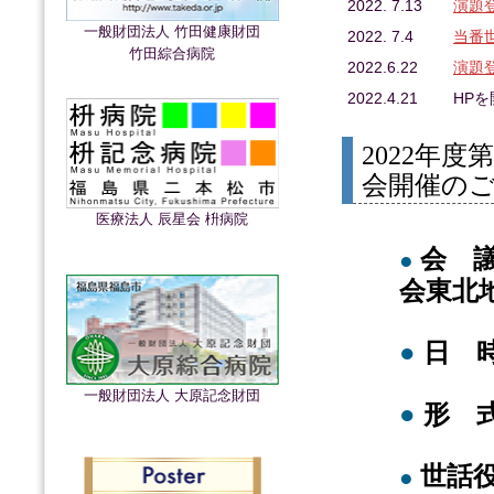
2022. 7.13
演題
一般財団法人 竹田健康財団
2022. 7.4
当番
竹田綜合病院
2022.6.22
演題
2022.4.21
HP
2022年
会開催の
医療法人 辰星会 枡病院
会 議
●
会東北
●
日 時
一般財団法人 大原記念財団
●
形 
世話役
●