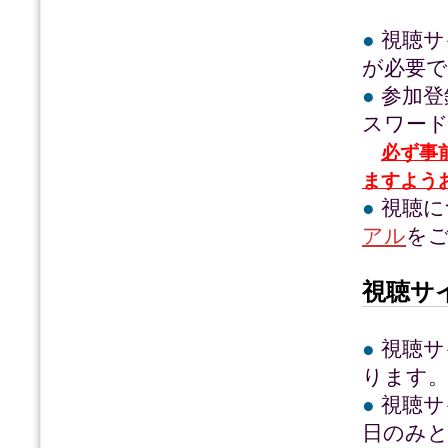
●
視聴サ
が必要で
●
参加登
スワー
必ず事
ますよう
●
視聴に
アル
を
視聴サ
●
視聴サ
ります
●
視聴サ
日のみ