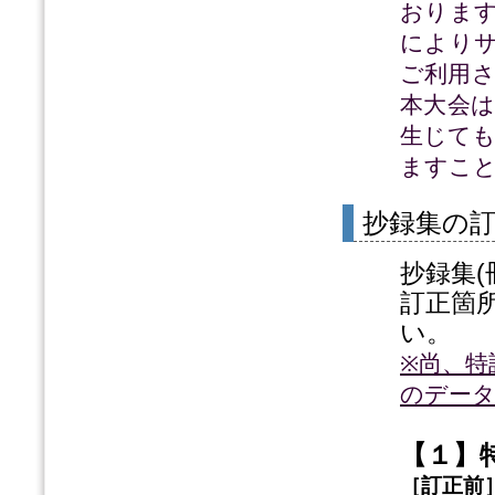
おりま
により
ご利用
本大会
生じて
ますこ
抄録集の
抄録集
訂正箇
い。
※尚、特
のデー
【１】
［訂正前