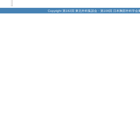
Copyright 第182回 東北外科集談会・第108回 日本胸部外科学会