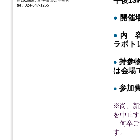
午後13
第182回東北外科集談会 事務局
tel：024-547-1265
●
開催
●
内 
ラボト
持参
●
は会場
参加
●
※尚、新
を中止
何卒ご
す。