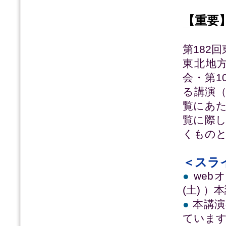
【重要
第182
東北地
会・第1
る講演
覧にあ
覧に際
くもの
＜スラ
●
web
(土) 
●
本講演
ていま