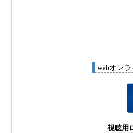
webオン
視聴用